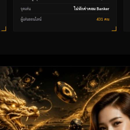
จุดเด่น
ไม่หักค่าคอม Banker
ผู้เล่นออนไลน์
431 คน