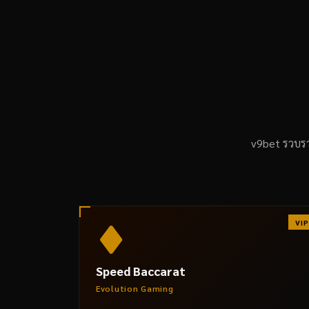
v9bet รวบรว
VIP
Speed Baccarat
Evolution Gaming