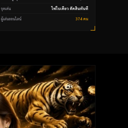
จุดเด่น
ไพ่ใบเดียว ตัดสินทันที
ผู้เล่นออนไลน์
374 คน