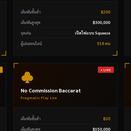
เดิมพันขั้นต่ำ
฿200
เดิมพันสูงสุด
฿300,000
จุดเด่น
เปิดไพ่แบบ Squeeze
ผู้เล่นออนไลน์
518 คน
● LIVE
No Commission Baccarat
Pragmatic Play Live
เดิมพันขั้นต่ำ
฿20
เดิมพันสูงสุด
฿150,000