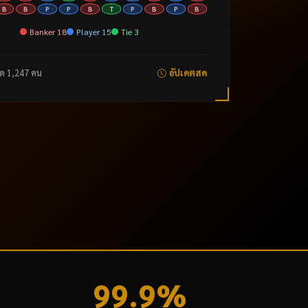
B
B
P
P
B
T
P
B
P
B
Banker 18
Player 15
Tie 3
สด 1,247 คน
อัปเดตสด
99.9%