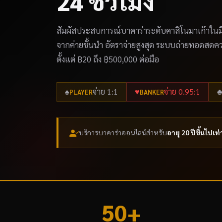
24 ชั่วโมง
สัมผัสประสบการณ์บาคาร่าระดับคาสิโนมาเก๊าใน
จากค่ายชั้นนำ อัตราจ่ายสูงสุด ระบบถ่ายทอดสดคว
ตั้งแต่ ฿20 ถึง ฿500,000 ต่อมือ
♠
จ่าย 1:1
♥
จ่าย 0.95:1
PLAYER
BANKER
บริการบาคาร่าออนไลน์สำหรับ
อายุ 20 ปีขึ้นไปเท่
50+