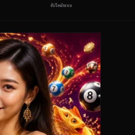
อัปไทม์ระบบ