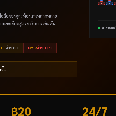
B
P
มือถือของคุณ ห้องเกมหลากหลาย
ามละเอียดสูง รองรับการเดิมพัน
กำลังเล่น
♣
จ่าย 8:1
♦
จ่าย 11:1
TIE
PAIR
านั้น
฿20
24/7